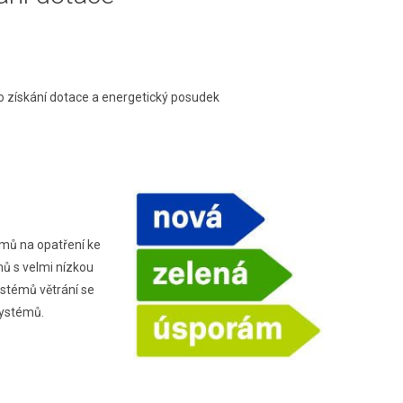
o získání dotace a energetický posudek
s
omů na opatření ke
mů s velmi nízkou
ystémů větrání se
systémů.
1