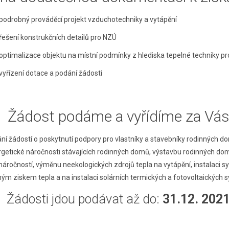
podrobný prováděcí projekt vzduchotechniky a vytápění
řešení konstrukčních detailů pro NZÚ
optimalizace objektu na místní podmínky z hlediska tepelné techniky pr
vyřízení dotace a podání žádosti
Žádost podáme a vyřídíme za Vá
í žádostí o poskytnutí podpory pro vlastníky a stavebníky rodinných d
rgetické náročnosti stávajících rodinných domů, výstavbu rodinných do
áročností, výměnu neekologických zdrojů tepla na vytápění, instalaci s
ým ziskem tepla a na instalaci solárních termických a fotovoltaických 
Žádosti jdou podávat až do:
31.12. 202