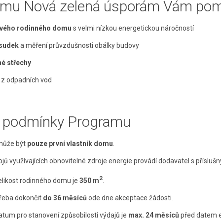
amu Nová zelená úsporám Vám pom
ového rodinného domu
s velmi nízkou energetickou náročností
sudek
a měření průvzdušnosti obálky budovy
né střechy
z odpadních vod
í podmínky Programu
může být
pouze první vlastník domu
.
rojů využívajících obnovitelné zdroje energie provádí dodavatel s příslu
2
elikost rodinného domu je
350 m
.
třeba dokončit
do 36 měsíců
ode dne akceptace žádosti.
tum pro stanovení způsobilosti výdajů je
max. 24 měsíců
před datem e