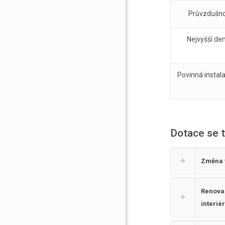
Průvzdušno
Nejvyšší den
Povinná instal
Dotace se t
Změna v
Renovac
interié