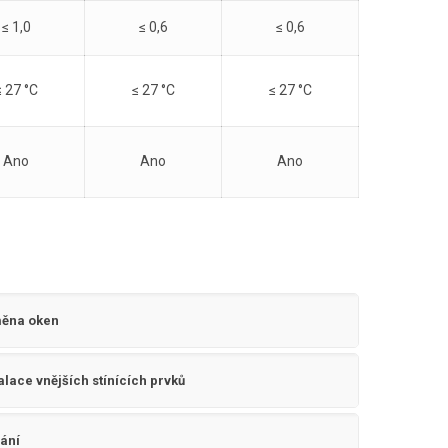
≤ 1,0
≤ 0,6
≤ 0,6
≤ 27 °C
≤ 27 °C
≤ 27 °C
Ano
Ano
Ano
ěna oken
alace vnějších stínících prvků
rání