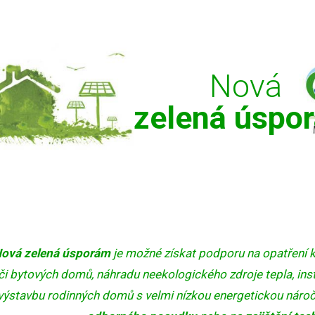
Nová
zelená úspo
ová zelená úsporám
je možné získat podporu na opatření 
či bytových domů, náhradu neekologického zdroje tepla, inst
výstavbu rodinných domů s velmi nízkou energetickou nároč