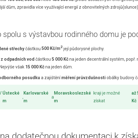
jší dům, zpravidla více využívající energií z obnovitelných zdrojů(slunc
o spolu s výstavbou rodinného domu je p
2
lené střechy
částkou
500 Kč/m
její půdorysné plochy.
a z odpadních vod
částkou
5 000 Kč
na jeden decentrální systém, popř.
 Nejvýše však
15 000 Kč
na jeden dům.
odborného posudku
a zajištění
měření průvzdušnosti
obálky budovy 
V
Ústecké
Karlovarské
Moravskoslezské
kraji je možné
až 
,
a
m
m
m
získat
Kč
 na dodatečnou dokumentaci k získ