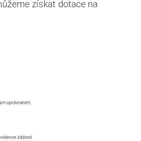
ůžeme získat dotace na
šným oprávněním.
vidence žádosti.