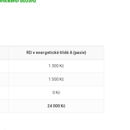
chnického dozoru
.
RD v energetické třídě A (pasiv)
1 300 Kč
1 500 Kč
0 Kč
24 000 Kč