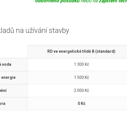
odborného posudku
nebo na
zajištění te
kladů na užívání stavby
RD ve energetické třídě B (standard)
á voda
1 300 Kč
á energie
1 500 Kč
pění
2 000 Kč
ora
0 Kč