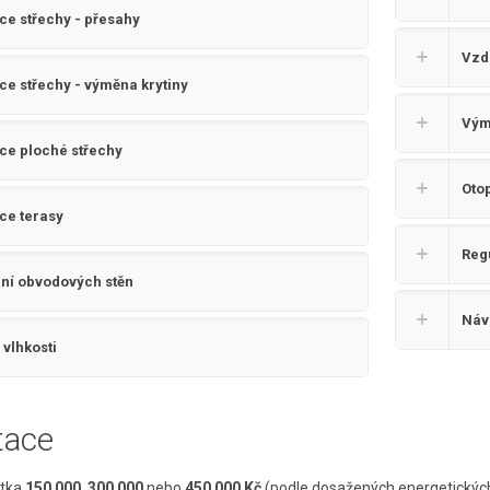
e střechy - přesahy
Vzd
e střechy - výměna krytiny
Vým
ce ploché střechy
Oto
ce terasy
Reg
ní obvodových stěn
Náv
vlhkosti
tace
stka
150 000
,
300 000
nebo
450 000 Kč
(podle dosažených energetických