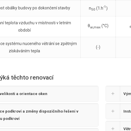
-1
st obálky budovy po dokončení stavby
n
(1.h
)
50
ní teplota vzduchu v místnosti v letním
θ
(°C)
ai,max
období
ace systému nuceného větrání se zpětným
(-)
získáváním tepla
ýká těchto renovací
elikosti a orientace oken
Vým
e podkroví a změny dispozičního řešení v
Inst
ru podkroví
Vět