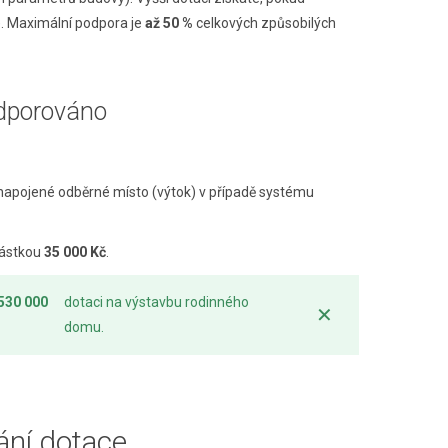
e). Maximální podpora je
až 50 %
celkových způsobilých
odporováno
 napojené odběrné místo (výtok) v případě systému
částkou
35 000 Kč
.
530 000
dotaci na výstavbu rodinného
✕
domu.
ání dotace