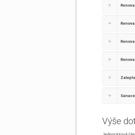
Renovac
Renovac
Renova
Renova
Zateple
Sanace 
Výše do
Jednorázová čá