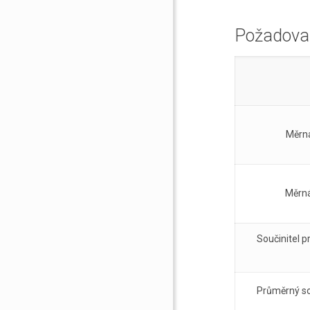
Požadova
Měrná
Měrná
Součinitel p
Průměrný so