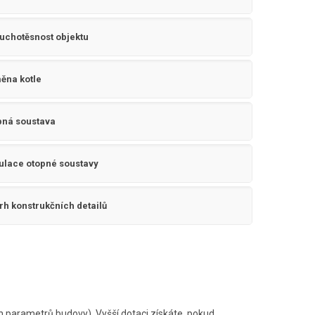
uchotěsnost objektu
ěna kotle
pná soustava
ulace otopné soustavy
rh konstrukčních detailů
 parametrů budovy). Vyšší dotaci získáte, pokud