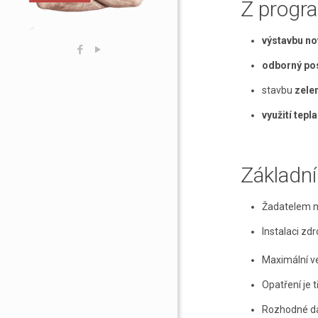
Z progr
výstavbu n
odborný po
stavbu
zele
využití tepla
Základn
Žadatelem 
Instalaci zd
Maximální v
Opatření je 
Rozhodné da