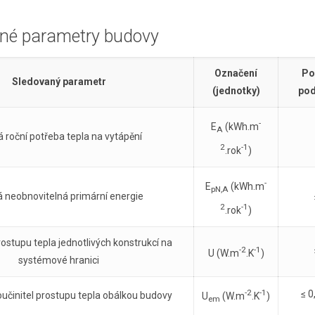
né parametry budovy
Označení
Po
Sledovaný parametr
(jednotky)
pod
-
E
(kWh.m
A
 roční potřeba tepla na vytápění
2
-1
.rok
)
-
E
(kWh.m
pN,A
 neobnovitelná primární energie
2
-1
.rok
)
rostupu tepla jednotlivých konstrukcí na
-2
-1
U (W.m
.K
)
systémové hranici
-2
-1
≤ 0
učinitel prostupu tepla obálkou budovy
U
(W.m
.K
)
em