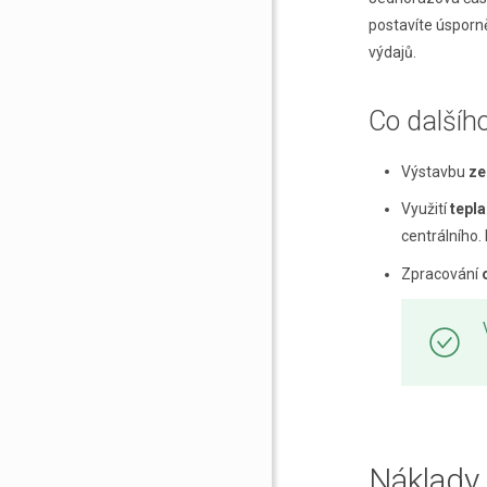
postavíte úsporně
výdajů.
Co dalšíh
Výstavbu
ze
Využití
tepl
centrálního.
Zpracování
Náklady