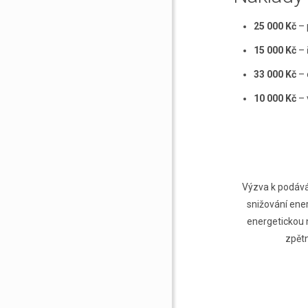
25 000 Kč
– 
15 000 Kč
– 
33 000 Kč
– 
10 000 Kč
– 
Výzva k podáván
snižování ene
energetickou n
zpětn