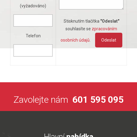
(vyžadováno)
Stisknutím tlačítka
"Odeslat"
souhlasíte se
zpracováním
Telefon
osobních údajů
.
Zavolejte nám
601 595 095
Hlavní
nabídka