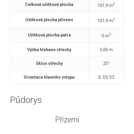
2
Celková užitková plocha
101,9 m
2
Užitková plocha přízemí
101,9 m
2
Užitková plocha patra
0 m
Výška hřebene střechy
5,06 m
Sklon střechy
25°
Orientace hlavního vstupu
S, SV, SZ
Půdorys
Přízemí