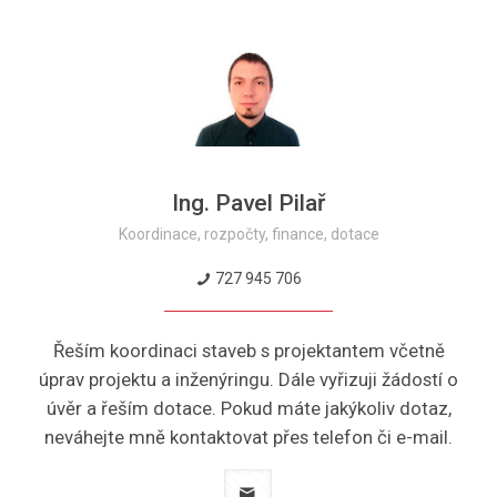
Ing. Pavel Pilař
Koordinace, rozpočty, finance, dotace
727 945 706
Řeším koordinaci staveb s projektantem včetně
úprav projektu a inženýringu. Dále vyřizuji žádostí o
úvěr a řeším dotace. Pokud máte jakýkoliv dotaz,
neváhejte mně kontaktovat přes telefon či e-mail.